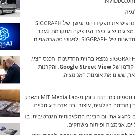
הכנס, שייערך בין ה-28 ביולי ל-1 באוגוסט, מדגיש את תפקידו המתמשך של SIGGRAPH
בקידום החדשנות הטכנולוגית. קרוב ל-100 מציגים יציגו כיצד הגרפיקה מתקדמת לעבר
העתיד. המשתתפים יוכלו לחוות את אזור החדשנות של SIGGRAPH ולפגוש סטארטאפים
מאז הקמתו בשנת 1974 בבולדר, קולורדו, SIGGRAPH נמצא בחזית החדשנות. הכנס הציג
קודמו של
Google Street View
, והקרנות
, ששינו את אומנות האנימציה.
בנוסף להואנג וצוקרברג, יציגו בכנס דוברים נוספים כמו דבה ניומן מ-MIT Media Lab ומארק
תחים לחגוג את יום הבינה המלאכותית הגנרטיבית, בו
ים, אנימציה ופיתוח משחקים.