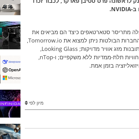
SIGG העשירה, יוענק לראשונה פרס סטיבן פארקר, לכבוד זכרו
NV.
של SIGGRAPH, יציגו למעלה מתריסר סטארטאפים כיצד הם מביאים את
החידושים בגרפיקה לתחומים מגוונים. בין החברות הבולטות ניתן למצוא את Tomorrow.io,
המשתמשת ב-NVIDIA Earth-2 כדי לספק תובנות מזג אוויר מדויקות; Looking Glass,
המובילה טכנולוגיית הולוגרפיה המאפשרת חוויות תלת-ממדיות ללא משקפיים; ו-nTop,
מיון לפי