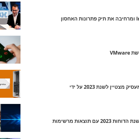
לנובו רוכשת את Infinidat ומרחיבה את תיק פתרונות האחסון
VMwa
WP Engine זוכה בתואר מעסיק מצטיין לשנת 2023 על ידי