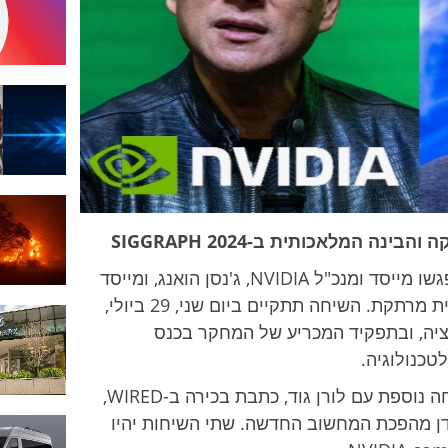
ג'נסן
הואנג
ומארק
צוקרברג
בכנס SIGGRAPH ה-50 שיתקיים בדנבר, יפגשו מייסד ומנכ"ל NVIDIA, ג'נסן הואנג, ומייסד
ומנכ"ל מטה, מארק צוקרברג, לשיחה פומבית מרתקת. השיחה תתקיים ביום שני, 29 ביולי,
ציה, ובתפקיד המכריע של המחקר בכנס
לפני השיחה עם צוקרברג, יופיע הואנג בשיחה נוספת עם לורן גוד, כתבת בכירה ב-WIRED,
ידן מהפכת המחשוב החדשה. שתי השיחות יהיו