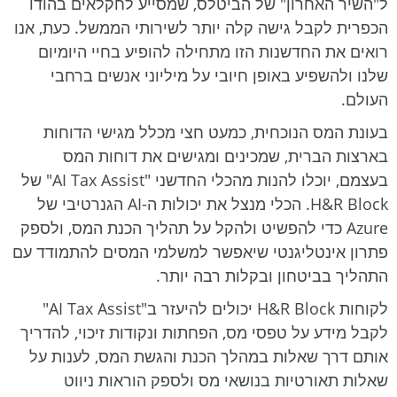
ל"השיר האחרון" של הביטלס, שמסייע לחקלאים בהודו
הכפרית לקבל גישה קלה יותר לשירותי הממשל. כעת, אנו
רואים את החדשנות הזו מתחילה להופיע בחיי היומיום
שלנו ולהשפיע באופן חיובי על מיליוני אנשים ברחבי
העולם.
בעונת המס הנוכחית, כמעט חצי מכלל מגישי הדוחות
בארצות הברית, שמכינים ומגישים את דוחות המס
בעצמם, יוכלו להנות מהכלי החדשני "AI Tax Assist" של
H&R Block. הכלי מנצל את יכולות ה-AI הגנרטיבי של
Azure כדי להפשיט ולהקל על תהליך הכנת המס, ולספק
פתרון אינטליגנטי שיאפשר למשלמי המסים להתמודד עם
התהליך בביטחון ובקלות רבה יותר.
לקוחות H&R Block יכולים להיעזר ב"AI Tax Assist"
לקבל מידע על טפסי מס, הפחתות ונקודות זיכוי, להדריך
אותם דרך שאלות במהלך הכנת והגשת המס, לענות על
שאלות תאורטיות בנושאי מס ולספק הוראות ניווט