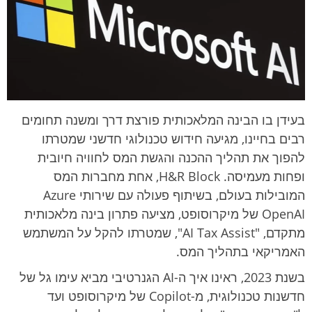
ק
ת
t
בעידן בו הבינה המלאכותית פורצת דרך ומשנה תחומים
רבים בחיינו, מגיעה חידוש טכנולוגי חדשני שמטרתו
להפוך את תהליך ההכנה והגשת המס לחוויה חיובית
ופחות מעמיסה. H&R Block, אחת מחברות המס
המובילות בעולם, בשיתוף פעולה עם שירותי Azure
OpenAI של מיקרוסופט, מציעה פתרון בינה מלאכותית
מתקדם, "AI Tax Assist", שמטרתו להקל על המשתמש
האמריקאי בתהליך המס.
בשנת 2023, ראינו איך ה-AI הגנרטיבי מביא עימו גל של
חדשנות טכנולוגית, מ-Copilot של מיקרוסופט ועד