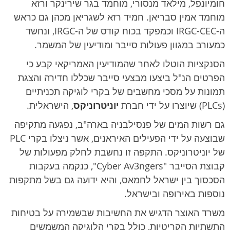
חומיונפל, מילאד מנסורי, מוחמד בגר שירינקר ורזא
מוחמד אמין סבריאן. חמיד רזא לשגריאן מכהן גם כראש
ה-IRGC-CEC וכמפקד בכוח קודס של ה-IRGC, ונחשד
כמעורב במגוון פעולות סייבר ומודיעין של המשמר.
הסנקציות הוטלו לאחר שהמודיעין האמריקאי קבע כי
הפרטים הנ"ל ביצעו מבצעי סייבר שכללו חדירה והצגת
תמונות על מסכי מחשבים של בקרי לוגיקה תכניתיים
(PLCs) שיוצרו על ידי חברת
יוניטרוניקס
, הישראלית.
גם רשות המים של פנסילבניה בארה"ב, נפגעה מתקיפה
שבוצעה על ידי הפעילים האיראנים, אשר ניצלו בקרי PLC
של יוניטרוניקס. התקפה זו נחשבת לחלק מפעולות של
קבוצת הסייבר "Cyber Av3ngers", כנקמה בעקבות
הסכסוך בין ישראל לחמאס, והיא ידועה גם בשל מתקפות
נוספות באירופה ובישראל.
משרד האוצר הדגיש את החשיבות שבשמירה על בטיחות
התשתיות הקריטיות, כולל בקרי הלוגיקה המשמשים