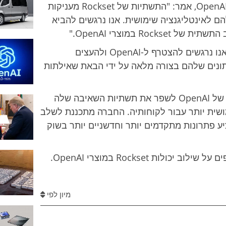
בראד לייטקאפ, מנהל התפעול הראשי של OpenAI, אמר: "התשתיות של Rockset מעניקות
ם לאינטליגנציה שימושית. אנו נרגשים להביא
Ro במוצרי OpenAI."
ונקט ונקטראמני, מנכ"ל Rockset, הוסיף: "אנו נרגשים להצטרף ל-OpenAI ולהעצים
ונים שלהם בצורה מלאה על ידי הבאת שאילתות
הרכישה הזו מייצגת שלב חשוב בהתקדמות של OpenAI לשפר את תשתיות השאיבה שלה
ושית יותר עבור לקוחותיה. החברה מתכננת לשלב
צריה כדי להציע פתרונות מתקדמים יותר וחדשניים יותר בשוק
ות Rockset במוצרי OpenAI.
מיון לפי