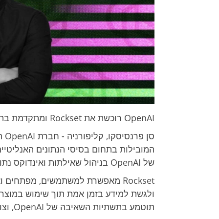
OpenAI רוכשת את Rockset ומתקדמת בתחום ניתוחי הנתונים בזמן אמת
המובילות בתחום בסיסי הנתונים האנליטיי
של OpenAI בניהול שאילתות ואינדוקס נתונים ברמה עולמית.
Rockset מאפשרת למשתמשים, מפתחים
תוטמע בתשתיות השאיבה של OpenAI, וצוות המומחים של Rockset יצטרף ל-OpenAI.