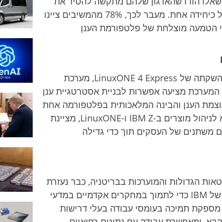
IBM I מהמנהלים שנשאלו הודו שהארגון שלהם מתקשה להסיר את
הסילוסים הטכנולוגיים המונעים ממנו לפעול כיחידה אחת. מעבר לכך, 78% מהמשיבים ציינו
י הטמעה מוצלחת של פלטפורמת הענן
IBM מציעה גישה חדשה לאתגרים אלו עם השקתה של LinuxONE 4 Express, מערכת
. המערכת מציעה אפשרות לבניית אסטרטגיית ענן
עוצמת הענן והבינה המלאכותית בפלטפורמה אחת
קלה לשימוש. Tina Tarquinio, סגנית נשיא לניהול מוצרים ב-IBM Z ו-LinuxONE, מציינת
 משתנים של העסקים תוך כדי גדילה
טאות הגדולות והמוערכות בבריטניה, כבר נעזרת
בפלטפורמת הענן ההיברידית הברת קיימא של IBM כדי לתמוך במחקרים אקדמיים במדעי
חיים ומעבר להם. LinuxONE 4 Express מספקת תמיכה בעומסי עבודה בעלי דרישות
יבה גבוהות, כגון רצפי DNA דור הבא, ומאפשרת עבודה עם נתונים רפואיים