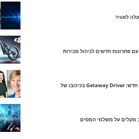
לה לאוויר
SA משדרגת את GROW עם פתרונות חדשים לניהול מכירות
טויוטה משיקה סרט מותג חדש: Getaway Driver בכיכובו של
 מקלים על משלמי המסים