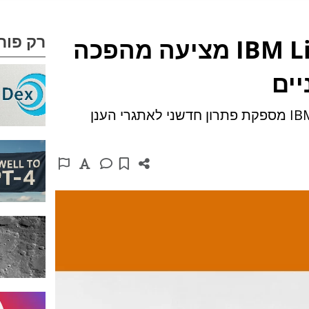
רק פור
IBM LinuxONE 4 Express מציעה מהפכה
יים
עם דגש על אבטחה, קיימות וגמישות, IBM מספקת פתרון חדשני לאתגרי הענן