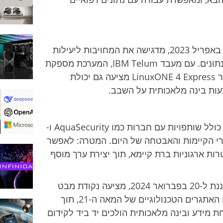
IBM LinuxONE Rockhopper 4, שהושקה באפריל 2023, מדגישה את המחויבות ליעילות
אנרגטית ולצמצום חלקת הרצפה במרכזי הנתונים. עם מעבד IBM Telum, המערכת מספקת
ביצועים גבוהים ואבטחה ללא פשרות, כאשר LinuxONE 4 Express מציעה גם יכולת
עות בינה מלאכותית על השבב.
IBM פועלת להפעיל את האקוסיסטם שלה, כולל שותפויות עם חברות כמו AquaSecurity ו-
ונות לאתגרי הקיימות והאבטחה של היום. המטרה: לאפשר
רות ארגוניות ברת קיימא, תוך יצירת ערך מוסף
השקת IBM LinuxONE 4 Express, המתוכננת ל-20 בפברואר 2024, מציעה נקודת מבט
חדשה על כיצד חברות יכולות להתמודד עם האתגרים הטכנולוגיים של המאה ה-21, תוך
 מידע ובינה מלאכותית הולכים יד ביד לקידום