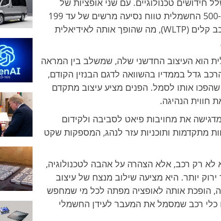
ל חידושים טכנולוגיים. עם שני אופציות של
סוללות, 24 או 42 קילוואט-שעה, מספקת ה-500 החשמלית טווח נסיעה מרשים של עד 199
מיילים לפי המבחן העולמי המאוחד לכלי רכב קלים (WLTP), מה שהופך אותה לאידיאלית
ת הבולטים של ה-500 החשמלית הוא העיצוב החדשני שלה, שמשלב בין המראה
הרכב גדל בממדיו בהשוואה לדגם הבנזין הקודם,
 שהפכו אותו לסמל. הפנים מציע עיצוב מתקדם
ת חווית הנהיגה.
ישה את מחויבות פיאט לסביבה ולקידום
ות מתקדמות ותוכניות עזר לנהג, המספקות שקט
 החדשה היא לא רק רכב, אלא הצהרה על אהבה לטכנולוגיה,
ירוק יותר. היא מציעה שילוב מנצח של עיצוב
מה, הופכת אותה לאופציה מפתה לכל מי שמחפש
ם כלי רכב שמסמל את המעבר לעידן החשמלי