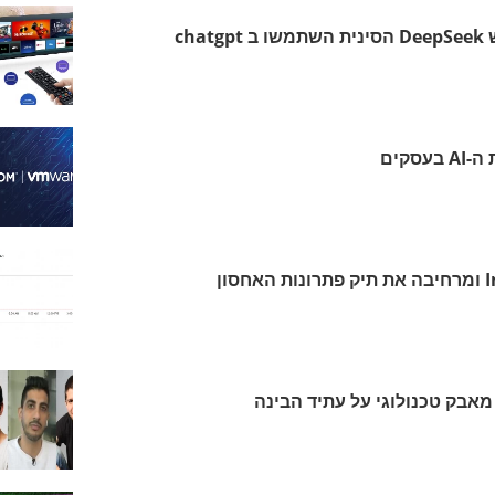
טביעות אצבע ראשוניות ש DeepSeek הסינית השתמשו ב chatgpt
לנובו רוכשת את Infinidat ומרחיבה את תיק פתרונות האחסון
אסק מאבק טכנולוגי על עתיד הבינה