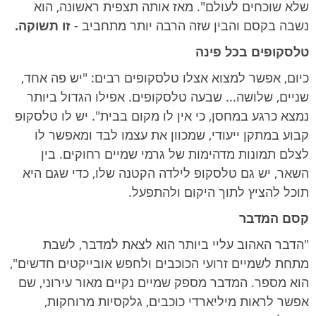
שלא שוכחים לעולם". מאז אותה תצפית ראשונה, הוא
נשבה בקסם והבין שזה הרבה יותר מתחביב -
זו תשוקה.
טלסקופים בכל פינה
כיום, אפשר למצוא אצלו טלסקופים רבים: "יש פה אחד,
שניים, שלושה... שבעה טלסקופים. אפילו הגדול ביותר
נמצא כרגע במחסן, כי אין לו מקום בבית". יש לו טלסקופ
קבוע במתקן ייעודי, שמכוון את עצמו לבד ומאפשר לו
לצלם תמונות מדהימות של גרמי שמיים רחוקים. בין
השאר, יש גם טלסקופ לילדה הקטנה שלו, כדי שגם היא
תוכל להציץ לתוך היקום ולהתפעל.
קסם המדבר
"הדבר האהוב עליי ביותר הוא לצאת למדבר, לשבת
מתחת לשמיים זרועי הכוכבים ולחפש אובייקטים חדשים",
הוא מספר. המדבר מספק שמיים נקיים מאור עירוני, שם
אפשר לראות מיליארדי כוכבים, גלקסיות מרוחקות,