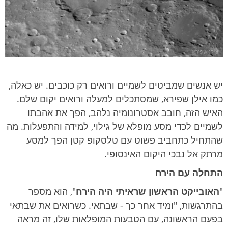
מ
ת
ק
ת
א
ש
יש אנשים שמביטים לשמיים ורואים רק כוכבים. יש כאלה,
כמו אילן שפירא, שמסתכלים למעלה ורואים יקום שלם.
האיש הזה, חובב אסטרונומיה נלהב, הפך את אהבתו
לשמיים לכדי מסע מופלא של גילוי, למידה והתפעלות. מה
שהתחיל כתחביב פשוט עם טלסקופ קטן הפך למסע
מרתק אל נבכי היקום האינסופי.
התחלה עם הירח
"
האובייקט הראשון שראיתי היה הירח
", הוא מספר
בהתרגשות, "ומיד אחר כך - שבתאי. כשרואים את שבתאי
בפעם הראשונה, עם הטבעות המופלאות שלו, זה מראה