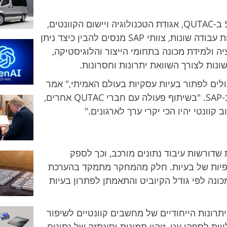
במרכז המאמצים ניצבת השתתפות של SAP ב-QUTAC, אגודת הטכנולוגיה ויישום הקוונטים,
הממוקמת בגרמניה. תוך כדי עבודה בקבוצות עבודה שונות, צוותי SAP מנסים להבין כיצד ניתן
 ולמידת מכונה בתחומי הייצור והלוגיסטיקה,
נות לצורך השוואת יתרונות וחסרונות.
ולים לפתור בעיות עסקיות בעולם האמיתי," אמר
אנדריי הורסנוב, ראש צוות חקר הקוונטים ב-SAP. "בשיתוף פעולה עם חברי QUTAC אחרים,
וונטי יהיו הכי יקרי ערך לארגונים."
שדורשות עיבוד נתונים מורכב, וכך לספק
ציפיות של בעיות. חלק מהמחקר מתמקד בהערכת
המכונה לפי גודל הקיוביט והתאמתן לפתרון בעיות
רונות הייחודיים של מחשבים קוונטיים לשיפור
יות לספקי ענן, זיהוי תמונות וסינתזה של נתונים.