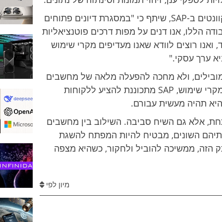
פיטר לימכר, החוקר המוביל בצוות חקר הקוונטים ב-SAP, שיתף כי "במסגרת דיונים פתוחים
ה הללו, אנו דנים על מפות דרכים פוטנציאליות
, ואנו רוצים לוודא שאנו מעדיפים מקרי שימוש
א ערך עסקי."
ם המובילים, ולא מחכה להפעלה מלאה של מחשבים
קוונטיים. דרך גילוי וניסוי בשיתוף פעולה במקרי שימוש, SAP מתכוננת להציע ללקוחות
יא תהיה מעשית עבורם.
ת, אלא גם השיח סביבה. השילוב בין מחשבים
נותיהם השונים, מבטיח להיות המפתח להשגת
 SAP, במהלך המרתק הזה, ממשיכה להוביל ולחקור, כשהיא מצפה
מיון לפי