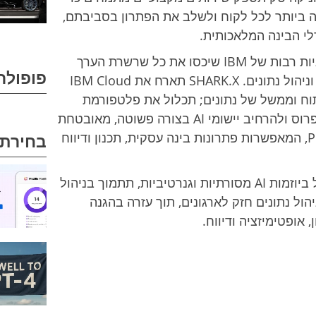
ביותר לכל לקוח ולשלב את הפתרון בסביבתם,
לי הבינה המלאכותית.
, SHARK.X תכלול טכנולוגיות רבות של IBM שיכסו את כל שרשרת הערך
פופולר
הקשורה לניהול נתונים ארגוניים, אנליטיקה וניהול נתונים. SHARK.X תארח את IBM Cloud
רגון, ניתוח וממשל של נתונים; תכלול את פלטפורמת
watsonx AI ונתונים של IBM כדי לבנות, לפרוס ולהרחיב יישומי AI בצורה פשוטה, מאובטחת
ומוגדרת; וכן Cognos ו-Planning Analytics, המאפשרות פתרונות בינה עסקית, תכנון ודיווח
בחירת 
עם יכולות אלו, פלטפורמת SHARK.X תטפל ביוזמות AI מסורתיות וגנרטיביות, תתמוך בניהול
ול נתונים חזק לארגונים, תוך עזרה בהגנה
 אופטימיזציה ודיווח.