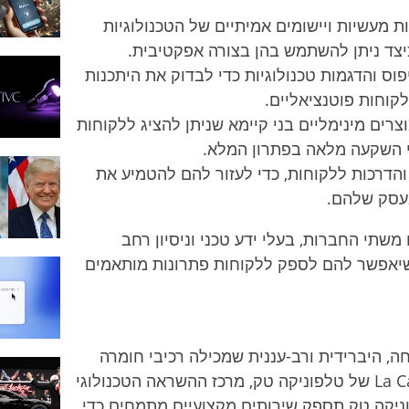
ות מעשיות ויישומים אמיתיים של הטכנולוגיות
כיצד ניתן להשתמש בהן בצורה אפקטיבית.
פוס והדגמות טכנולוגיות כדי לבדוק את היתכנות
קוחות פוטנציאליים.
וצרים מינימליים בני קיימא שניתן להציג ללקוחות
י השקעה מלאה בפתרון המלא.
 והדרכות ללקוחות, כדי לעזור להם להטמיע את
בעסק שלהם.
משתי החברות, בעלי ידע טכני וניסיון רחב
יהול נתונים, מה שיאפשר להם לספק ללקוחות פתרונות מותאמים
תוחה, היברידית ורב-עננית שמכילה רכיבי חומרה
ותוכנה שונים של IBM, תוקם במתקן La Cabina של טלפוניקה טק, מרכז ההשראה הטכנולוגי
וניקה טק תספק שירותים מקצועיים מתמחים כדי