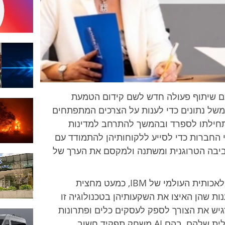
אדולפו
הרננדס
(IBM)
אלנה גיל
(טלפוניקה
טק) |
קרדיט
תמונה:
ibm
-IBM הודיעו על הסכם שיתוף פעולה חדש לשם קידום הטמעת
ית (AI), אנליטיקה וממשל נתונים כדי לענות על הצרכים המתפתחים
בתחילתו לספרד ובהמשך להתרחב למדינות
 החברות כדי לסייע ללקוחותיהן להתמודד עם
סביבה הטרוגנית ומשתנה ולמקסם את הערך של
לפי ממצאי מחקר אינדקס אימוץ הבינה המלאכותית העולמי של IBM, כמעט מחצית
 בספרד שכבר עובדות עם AI טוענות שהן האיצו את השקעותיהן בטכנולוגיה זו
זה מדגיש את הצורך לספק לעסקים כלים ופתרונות
AI משחק תפקיד חשוב,