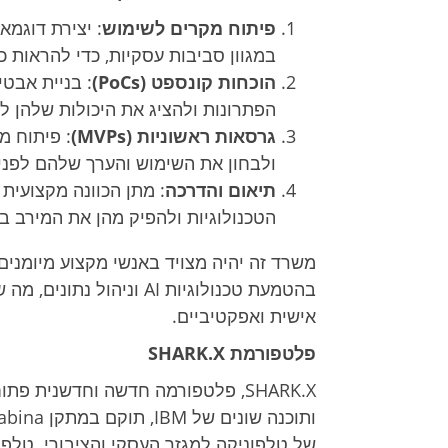
פיתוח מקרים לשימוש
: יצירת דוגמא
במגוון סביבות עסקיות, כדי להראות 
הוכחות קונספט (PoCs)
: בניית אבטי
הפתרונות ולהציג את היכולות שלהן לל
גרסאות ראשוניות (MVPs)
: פיתוח מ
ולבחון את השימוש והערך שלהם לפנ
תיאום והדרכה
: מתן הכוונה מקצועית
הטכנולוגיות ולהפיק מהן את המירב 
משרד זה יהיה מצויד באנשי מקצוע מיומנים 
בהטמעת טכנולוגיות AI ונ
אישית ואפקטיביים.
פלטפורמת SHARK.X
SHARK.X, פלטפורמה חדשה וחדשנית פ
של טלפוניקה למגזר העסקי והציבורי. טלפ