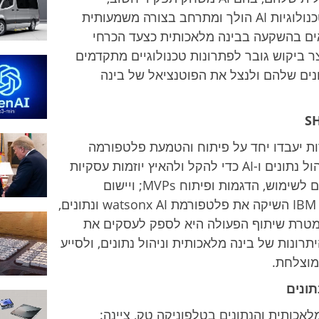
המשמעות של הנתון הזה היא שהשימוש בטכנולוגיות AI הולך ומתרחב בצורה משמעותית
אים בהשקעה בבינה מלאכותית כצעד הכרחי
צר ביקוש גובר לפתרונות טכנולוגיים מתקדמים
ים שלהם ולנצל את הפוטנציאל של בינה
 יעבדו יחד על פיתוח והטמעת פלטפורמה
פתוחה, היברידית ורב-עננית, המתמחה בניהול נתונים ו-AI כדי להקל ולהאיץ יוזמות עסקיות
ללקוחות. פלטפורמה זו תכלול משרד מקרים לשימוש, הדגמות ופיתוח MVPs; ויישום
משאבים, הדרכות והסמכות. בשנה שעברה, IBM השיקה את פלטפורמת watsonx AI ונתונים,
מטרת שיתוף הפעולה היא לספק לעסקים את
רונות של בינה מלאכותית וניהול נתונים, ולסייע
מוצלחת.
תונים
מלאכותית והנתונים בטלפוניקה טק, ציינה: