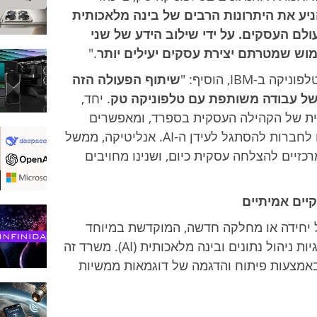
 החדש עם IBM יעזור להניע את היתרונות הרבים של בינה מלאכותית
עולם העסקים. על ידי שילוב הידע של שני
מוש שמטרתם יצירת עסקים יעילים יותר
."
IBM, הוסיף: "
שיתוף הפעולה הזה
 של עבודה משותפת עם טלפוניקה טק
. יחד,
ית של הקהילה העסקית בספרד, ומאפשרים
פיתוח פתרונות טכנולוגיים חדשניים שיעזרו לחברות להסתגל לעידן ה-AI. אנליטיקה, ממשל
של AI הם מרכיבים מרכזיים להצלחה עסקית כיום, ושנינו מחויבים
יים אמיתיים
תחילו להפעיל יחידה או מחלקה חדשה, המוקדשת במיוחד
לפיתוח ויישום של מקרים לשימוש בטכנולוגיות ניהול נתונים ובינה מלאכותית (AI). משרד זה
אמצעות פיתוח והדגמה של דוגמאות ממשיות