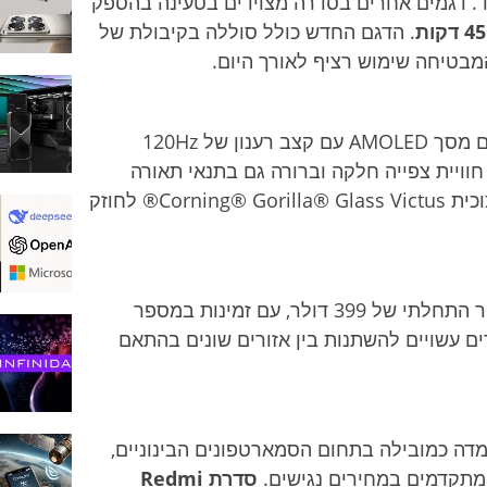
מלאה תוך 19 דקות בלבד. דגמים אחרים בסדרה מצוידים בטעינה בהספק
. הדגם החדש כולל סוללה בקיבולת של
כל הדגמים בסדרת Redmi Note 13 כוללים מסך AMOLED עם קצב רענון של 120Hz
ם, מה שמבטיח חוויית צפייה חלקה וברורה גם בתנאי תאורה
חזקים. דגמים מתקדמים יותר כוללים גם זכוכית Corning® Gorilla® Glass Victus® לחוזק
הדגם החדש בצבע ירוק זית יהיה זמין במחיר התחלתי של 399 דולר, עם זמינות במספר
ים עשויים להשתנות בין אזורים שונים בהתאם
דה כמובילה בתחום הסמארטפונים הבינוניים,
מתקדמים במחירים נגישים.
סדרת Redmi