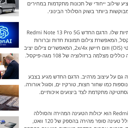
Redmi Note . כל דגם מציע שילוב ייחודי של תכונות מתקדמות במחירים
וקשות ביותר בשוק הסלולר הבינוני.
המותג Redmi Note ידוע במצלמות האיכותיות שלו. הדגם החדש Redmi Note 13 Pro 5G
 ברזולוציה של 200 מגה-פיקסל, המאפשרת צילום תמונות חדות וברורות
במיוחד. המצלמה כוללת מייצב תמונה אופטי (OIS) וזום חיישן 2x/4x, המאפשרים צילום יציב
מצלמה ברזולוציה של 108 מגה-פיקסל.
ה גם על עיצוב מרהיב. הדגם החדש מגיע בצבע
ספות כמו שחור חצות, טורקיז ים, וסגול אורורה.
אסתטיקה מתקדמת לצד ביצועים איכותיים.
אחד מהיתרונות הבולטים של סדרת Redmi Note הוא יכולות הטעינה המהירה והסוללה
העמידה. דגם Redmi Note 13 Pro+ 5G כולל טעינה סופר מהירה בהספק של 120 וואט,