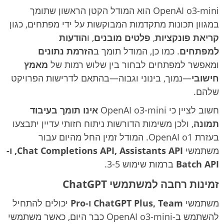
OpenAI o3-mini הוא המודל הקטן הראשון שתומך
במגוון תכונות מתקדמות המבוקשות על ידי מפתחים, כגון
קריאת פונקציות
,
פלטים מובנים
, ו
הודעות
למפתחים
. כמו כן, המודל תומך ב
הזרמת נתונים
ומאפשר למפתחים לבחור בין שלוש רמות של
מאמץ
חישובי
—נמוך, בינוני וגבוה—בהתאם לדרישות הפרויקט
שלהם.
חשוב לציין כי OpenAI o3-mini
אינו תומך בעיבוד
תמונה
, ולכן משימות הדורשות ניתוח חזותי עדיין יתבצעו
בעזרת OpenAI o1. המודל זמין החל מהיום עבור
משתמשי
Chat Completions API, Assistants API, ו-
Batch API
ברמות שימוש 3-5.
זמינות רחבה למשתמשי ChatGPT
משתמשי
ChatGPT Plus, Team ו-Pro
יכולים להתחיל
להשתמש ב-OpenAI o3-mini כבר היום, כאשר משתמשי