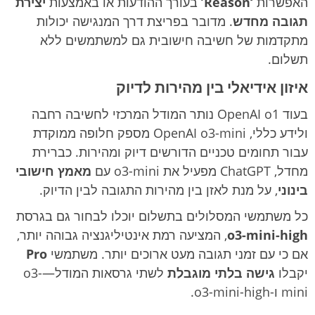
האפשרות
‘Reason’
בעורך ההודעות או באמצעות
יצירת
תגובה מחדש
. מדובר בפריצת דרך המנגישה יכולות
מתקדמות של חשיבה חישובית גם למשתמשים ללא
תשלום.
איזון אידיאלי בין מהירות לדיוק
בעוד OpenAI o1 נותר המודל המרכזי לחשיבה רחבה
ולידע כללי, OpenAI o3-mini מספק חלופה ממוקדת
עבור תחומים טכניים הדורשים דיוק ומהירות. כברירת
מחדל, ChatGPT מפעיל את o3-mini עם
מאמץ חישובי
בינוני
, על מנת לאזן בין מהירות התגובה לבין הדיוק.
כל משתמשי המסלולים בתשלום יוכלו לבחור גם בגרסת
o3-mini-high
, המציעה רמת אינטיליגנציה גבוהה יותר,
אם כי עם זמני תגובה מעט ארוכים יותר. משתמשי
Pro
יקבלו
גישה בלתי מוגבלת
לשתי גרסאות המודל—o3-
mini ו-o3-mini-high.