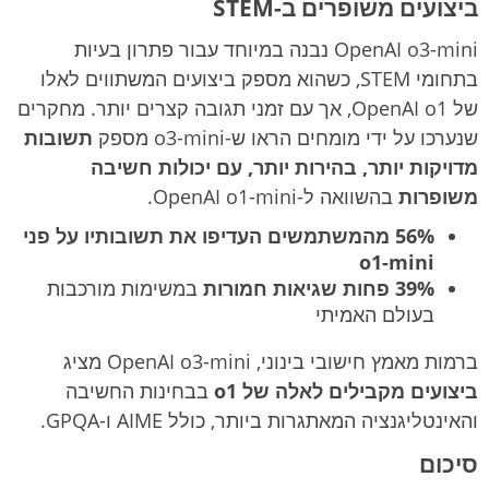
ביצועים משופרים ב-STEM
OpenAI o3-mini נבנה במיוחד עבור פתרון בעיות
בתחומי STEM, כשהוא מספק ביצועים המשתווים לאלו
של OpenAI o1, אך עם זמני תגובה קצרים יותר. מחקרים
שנערכו על ידי מומחים הראו ש-o3-mini מספק
תשובות
מדויקות יותר, בהירות יותר, עם יכולות חשיבה
משופרות
בהשוואה ל-OpenAI o1-mini.
56% מהמשתמשים העדיפו את תשובותיו על פני
o1-mini
39% פחות שגיאות חמורות
במשימות מורכבות
בעולם האמיתי
ברמות מאמץ חישובי בינוני, OpenAI o3-mini מציג
ביצועים מקבילים לאלה של o1
בבחינות החשיבה
והאינטליגנציה המאתגרות ביותר, כולל AIME ו-GPQA.
סיכום