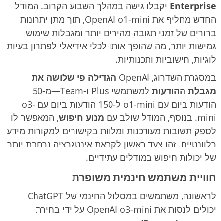
Enterprise
יקבלו גישה במהלך השבוע הקרוב. המודל
החדש מחליף את OpenAI o1-mini, תוך מתן יתרונות
ברורים של זמני תגובה מהירים יותר ומגבלות שימוש
גמישות יותר, מה שהופך אותו לכלי אידיאלי לפתרון בעיות
לוגיות, חישוביות ותכנותיות.
במסגרת השדרוג, OpenAI
הגדילה פי שלושה את
מגבלת ההודעות
למשתמשי Plus ו-Team—מ-50
הודעות ביום עם o1-mini ל-150 הודעות ביום עם o3-
mini. בנוסף, המודל שולב עם
מנוע חיפוש
, המאפשר לו
לספק תשובות מעודכנות ומלוות בקישורים למקורות מידע
רלוונטיים. זהו צעד ראשון לקראת אינטגרציה נרחבת יותר
של יכולות חיפוש במודלים עתידיים.
חוויית משתמש חינמית משופרת
לראשונה, משתמשים במסלול החינמי של ChatGPT
יכולים לנסות את OpenAI o3-mini על ידי בחירת