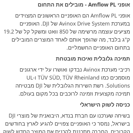
אופני Amflow PL - מובילים את התחום
אופני Amflow PL הם האופניים הראשונים המצוידים
במערכת Avinox Drive System של DJI. האופניים
מציעים עוצמה מרשימה של 850 וואט ומשקל קל של 19.2
ק"ג בלבד, מה שהופך אותם לאחד המוצרים המובילים
בתחום האופניים החשמליים.
תמיכה גלובלית ואיכות מובטחת
רכיבי מערכת Avinox נבדקו ואושרו על ידי ארגונים
מוסמכים כמו TÜV SÜD, TÜV Rheinland ו-UL
Solutions. רשת השירות הגלובלית של DJI מבטיחה
תמיכה מקצועית וזמינה לרוכבים בכל מקום בעולם.
כניסה לשוק הישראלי
בשיחה שערכנו עם חברת בנדא, היבואנית של מוצרי DJI
בישראל, נמסר כי האופניים צפויים להגיע לארץ בחודשים
הקרובים. החברה מתכננת להכניס את המוצר החדש לשוק