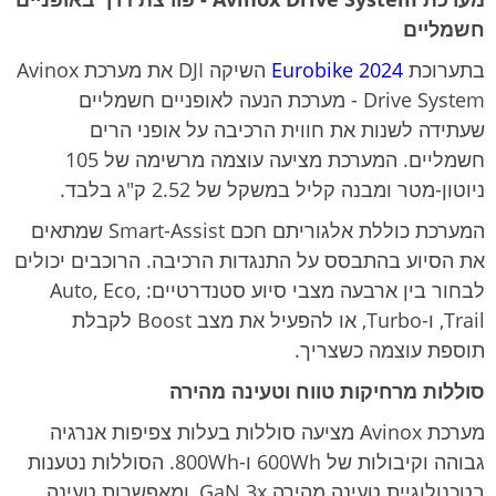
חשמליים
בתערוכת
Eurobike 2024
השיקה DJI את מערכת Avinox
Drive System - מערכת הנעה לאופניים חשמליים
שעתידה לשנות את חווית הרכיבה על אופני הרים
חשמליים. המערכת מציעה עוצמה מרשימה של 105
ניוטון-מטר ומבנה קליל במשקל של 2.52 ק"ג בלבד.
המערכת כוללת אלגוריתם חכם Smart-Assist שמתאים
את הסיוע בהתבסס על התנגדות הרכיבה. הרוכבים יכולים
לבחור בין ארבעה מצבי סיוע סטנדרטיים: Auto, Eco,
Trail, ו-Turbo, או להפעיל את מצב Boost לקבלת
תוספת עוצמה כשצריך.
סוללות מרחיקות טווח וטעינה מהירה
מערכת Avinox מציעה סוללות בעלות צפיפות אנרגיה
גבוהה וקיבולות של 600Wh ו-800Wh. הסוללות נטענות
בטכנולוגיית טעינה מהירה GaN 3x, ומאפשרות טעינה