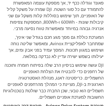
פאונד וגודלה ככף יד, אך מספקת עוצמה המאפשרת
להתמודד עם כל סוגי השטח. DJI שמרה על משקל קליל
של האופניים, תוך שימוש בסוללות קלות משקל עם שני
קיבולות שונות - 600Wh ו-800Wh, המספקות צפיפות
אנרגיה גבוהה במיוחד ומאפשרות טווח נסיעה מרבי.
המערכת כוללת גם מסך מגע חכם בגודל שני אינץ',
שמתחבר לאפליקציית Avinox, ומאפשר שליטה נוחה
ושימוש במגוון תכונות. המסך עמיד בפני אבק ומים, אך
יעילותו בשמש ישירה עדיין לא נבדקה במלואה.
DJI עושה שימוש בניסיון הרב שלה בפיתוח חומרה ותוכנה
של רחפנים כדי להבטיח את הצלחת האופניים
החשמליים. כריסטינה ז'אנג, מנהלת האסטרטגיה
הארגונית ב-DJI, מציינת כי המהלך מהרחפנים לאופניים
חשמליים הוא טבעי, שכן החברה כבר שולטת בטכנולוגיות
החשובות למערכת אופניים חשמליים.
מערכת Avinox Drive System - פורצת דרך באופניים