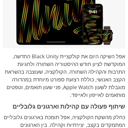
e
h
k
y
t
ק
ת
m
אפל השיקה היום את קולקציית Black Unity החדשה,
המוקדשת לציון חודש ההיסטוריה השחורה ולחגיגת
התרבות והקהילה השחורה. הקולקציה, שעוצבה בהשראת
הקצב האנושי, כוללת רצועת ספורט מיוחדת במהדורה
מוגבלת לשעון Apple Watch, פני שעון תואמים, וטפטים
מותאמים לאייפון ולאייפד.
שיתוף פעולה עם קהילות וארגונים גלובליים
כחלק מהשקת הקולקציה, אפל תומכת בארגונים גלובליים
המתמקדים בקצב, יצירתיות וקהילה. בין הארגונים