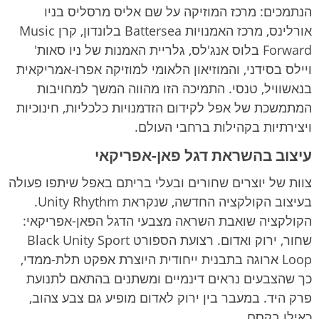
הנתמכים: מרכז המוזיקה על שם אליס מרסליס בניו
אורלינס, מרכז האמנויות Battersea בלונדון, קרן Music
Forward בלוס אנג'לס, גלריית האמנות של ניו סאות'
ויילס בסידני, והמוזיאון הלאומי למוזיקה אפרו-אמריקאית
בנאשוויל, טנסי. התמיכה הזו מהווה המשך למחויבות
המתמשכת של אפל לקידום הזדמנויות כלכליות, חינוכיות
ויצירתיות בקהילות ברחבי העולם.
עיצוב בהשראת דגל פאן-אפריקאי
צוות של יוצרים שחורים ובעלי בריתם באפל שיתפו פעולה
בעיצוב הקולקציה החדשה, שנקראת Unity Rhythm.
הקולקציה שואבת השראה מצבעי הדגל הפאן-אפריקאי:
שחור, ירוק ואדום. רצועת הספורט Black Unity Sport
Loop ארוגה בתבנית ייחודית היוצרת אפקט תלת-ממדי,
כך שהצבעים נראים דינמיים ומשתנים בהתאם לתנועת
פרק היד. במעבר בין ירוק לאדום מופיע גם צבע צהוב,
כאילו בקסם.