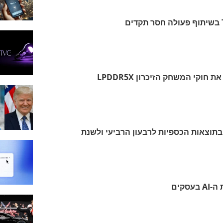
סמסונג ומדיה טק משנות את חוקי המשחק הזיכרון LPDDR5X
יאים בתוצאות הכספיות לרבעון הרביעי ולשנת