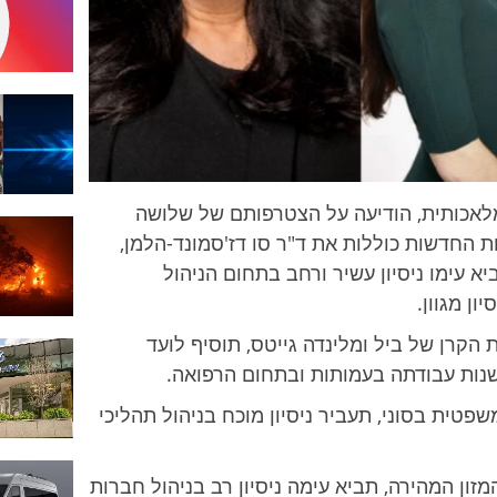
Sue
Desmond-
Hellmann,
Nicole
Seligman,
Fidji Simo
אכותית, הודיעה על הצטרפותם של שלושה
החדשות כוללות את ד"ר סו דז'סמונד-הלמן,
יא עימו ניסיון עשיר ורחב בתחום הניהול
ן מגוון.
הקרן של ביל ומלינדה גייטס, תוסיף לועד
נות עבודתה בעמותות ובתחום הרפואה.
שפטית בסוני, תעביר ניסיון מוכח בניהול תהליכי
Instacar, חברת המזון המהירה, תביא עימה ניסיון רב בניהול חברות