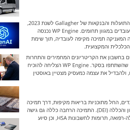
באמצעות ניתוח נתונים מסקר אסטרטגיית התועלות והבנקאות של Gallagher לשנת 2023,
זוהו מעסיקים שהצטיינו בקידום ובתמיכה בעובדים במגוון תחומים. WP Engine נכנסה
המעניקה תמיכה מקיפה לעובדיה, תוך שימת
והכלכלית והמקצועית.
ם בחשבון את הקריטריונים המחמירים והתחרות
החריפה בין מעל 1,400 מעסיקים מהביניים שהשתתפו בסקר. WP Engine הצליחה להוכיח
 ולהבדיל את עצמה כמעסיק מצטיין באוסטין
ים, החל מתוכניות בריאות מקיפות, דרך תמיכה
בתכנון קריירה ועד לתוכניות דיברסיטי, שוויון והכללה (DEI). התמיכה הרחבה כללה גם גישה
למומחים בתחום הבריאות הנפשית דרך טלה-רפואה, תרומות לחשבונות HSA, וכן סיוע