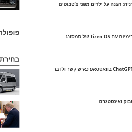
ה: הגנה על ילדים מפני צ’טבוטים
פופולר
בחירת 
מעכשיו אפשר לצרף את ChatGPT בוואטסאפ כאיש קשר ולדבר
בוק ואינסטגרם