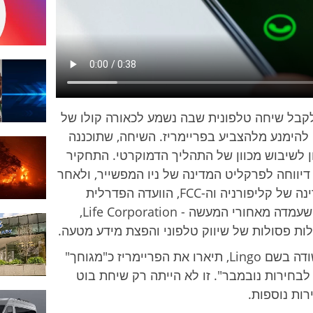
 לקבל שיחה טלפונית שבה נשמע לכאורה קולו של
 להימנע מלהצביע בפריימריז. השיחה, שתוכננה
 לשיבוש מכוון של התהליך הדמוקרטי. התחקיר
יווחה לפרקליט המדינה של ניו המפשייר, ולאחר
מכן גם לרשויות נוספות, כולל פרקליט המדינה של קליפורניה וה-FCC, הוועדה הפדרלית
לתקשורת. החקירה הביאה לאיתור החברה שעמדה מאחורי המעשה - Life Corporation,
 פסולות של שיווק טלפוני והפצת מידע מטעה.
השיחות, שהועברו דרך ספקית תקשורת חשודה בשם Lingo, תיארו את הפריימריז כ"מגוחך"
בחירות נובמבר". זו לא הייתה רק שיחת בוט
רות נוספות.