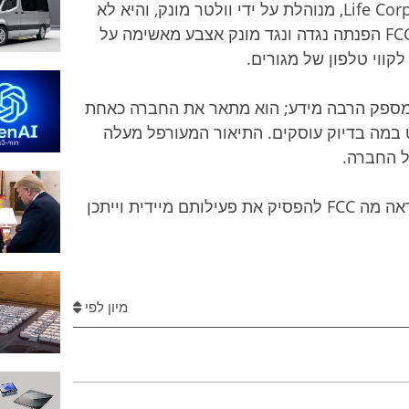
החברה שעומדת מאחורי השיחות, Life Corporation, מנוהלת על ידי וולטר מונק, והיא לא
זרה לפעילות בלתי חוקית. כבר ב-2003 ה-FCC הפנתה נגדה ונגד מונק אצבע מאשימה על
קווי טלפון של מגורים.
נטרנט של Life Corporation לא מספק הרבה מידע; הוא מתאר את החברה כאחת
 1987", אך לא מפרט במה בדיוק עוסקים. התיאור המעורפל מעלה
ל החברה.
גם Life Corporation וגם Lingo קיבלו הוראה מה FCC להפסיק את פעילותם מיידית וייתכן
מיון לפי